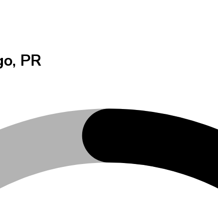
go
,
PR